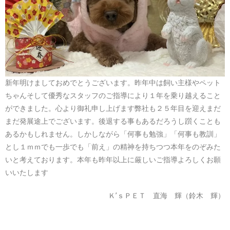
新年明けましておめでとうございます。昨年中は飼い主様やペット
ちゃんそして優秀なスタッフのご指導により１年を乗り越えること
ができました。心より御礼申し上げます弊社も２５年目を迎えまだ
まだ発展途上でございます。後退する事もあるだろうし躓くことも
あるかもしれません。しかしながら「何事も勉強」「何事も教訓」
とし１ｍｍでも一歩でも「前え」の精神を持ちつつ本年をのぞみた
いと考えております。本年も昨年以上に厳しいご指導よろしくお願
いいたします
Ｋ’ｓＰＥＴ 直海 輝（鈴木 輝）