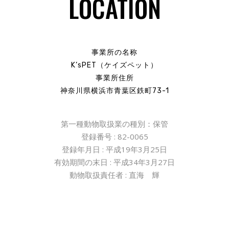
LOCATION
事業所の名称
K’sPET（ケイズペット）
事業所住所
神奈川県横浜市青葉区鉄町73-1
第一種動物取扱業の種別：保管
登録番号
: 82-0065
登録年月日
:
平成
19
年
3
月
25
日
有効期間の末日
:
平成
34
年
3
月
27
日
動物取扱責任者
:
直海 輝