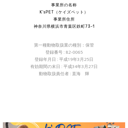
事業所の名称
K’sPET（ケイズペット）
事業所住所
神奈川県横浜市青葉区鉄町73-1
第一種動物取扱業の種別：保管
登録番号
: 82-0065
登録年月日
:
平成
19
年
3
月
25
日
有効期間の末日
:
平成
34
年
3
月
27
日
動物取扱責任者
:
直海 輝