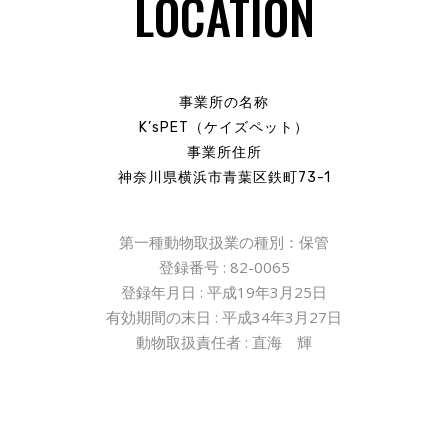
LOCATION
事業所の名称
K’sPET（ケイズペット）
事業所住所
神奈川県横浜市青葉区鉄町73-1
第一種動物取扱業の種別：保管
登録番号
: 82-0065
登録年月日
:
平成
19
年
3
月
25
日
有効期間の末日
:
平成
34
年
3
月
27
日
動物取扱責任者
:
直海 輝