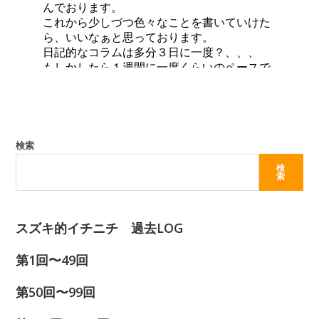
検索
検
索
スズキ的イチニチ 過去LOG
第1回〜49回
第50回〜99回